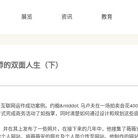
展览
资讯
教育
师的双面人生（下）
互联网运作成功案例。约翰&middot; 马卢夫在一场拍卖会花400
方式完成商务活动了如指掌，同时清楚如何通过设计和规划这些
个博客，并在其上发布了一些照片，在接下来的几年中，他搜集了薇薇安
建个人网站，将薇薇安的照片及个人简介传至网站。他制作的网