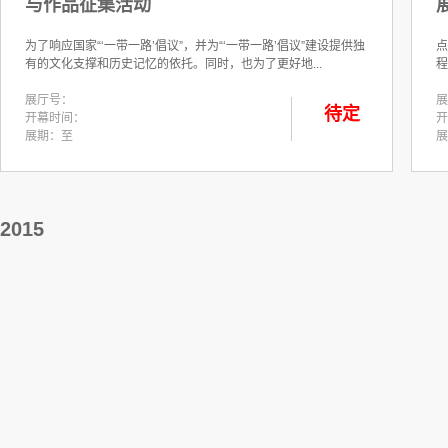
与作品征集活动
为了响应国家“‘一带一路’倡议”，并为“‘一带一路’倡议”建设提供独
点
有的文化支撑和历史记忆的依托。同时，也为了更好地...
程
展厅号：
展
待定
开幕时间：
开
展期：至
展
2015