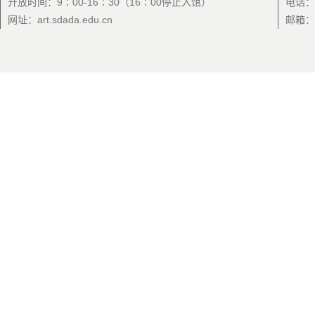
开放时间：9∶00-16∶30（16∶00停止入馆）
电话：0
网址：art.sdada.edu.cn
邮箱：a