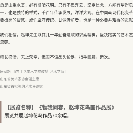
愈是山重水复，必有柳暗花明。只有不畏浮云，坚定信念，方能有望得见
一，也是独特的样式，千百年传承发展，洋洋大观。在中国画现代化变革
要极高的智慧，或许坚守传统、甘做传薪者，也是一种必要并难得的贡献
我们相信，赵坤先生以其几十年勤奋进取的求索精神，坚决踏实的艺术态
恩赐。
师长盛情，无上荣幸，但实不该品头论足，指手画脚。造次。
唐家路  山东工艺美术学院教授  艺术学博士   
山东省美术家协会副主席
山东省首批签约艺术评论家
【展览名称】《物我同春，赵坤花鸟画作品展
》
展览
共展赵坤花鸟作品70余幅。