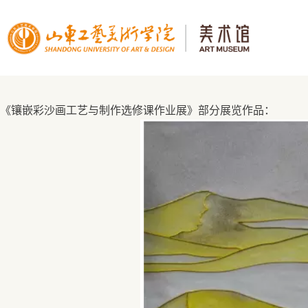
《镶嵌彩沙画工艺与制作选修课作业展》部分展览作品：